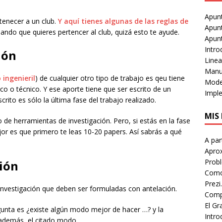
Apun
tenecer a un club.
Y aquí tienes algunas de las reglas de
Apun
sando que quieres pertencer al club, quizá esto te ayude.
Apunt
Intr
ión
Linea
Manua
o ingenieril
) de cualquier otro tipo de trabajo es qeu tiene
Mode
ico o técnico. Y ese aporte tiene que ser escrito de un
Impl
ito es sólo la última fase del trabajo realizado.
MIS 
e herramientas de investigación. Pero, si estás en la fase
jor es que primero te leas 10-20 papers. Así sabrás a qué
A par
Aprox
Prob
ión
Como 
Prezi
investigación que deben ser formuladas con antelación.
Compl
El Gr
regunta es ¿existe algún modo mejor de hacer …? y la
Intro
, además, el citado modo.