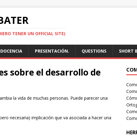
ABATER
IERO TENER UN OFFICIAL SITE)
DOCENCIA
PRESENTACIÓN.
QUESTIONS
SHORT 
s sobre el desarrollo de
COM
Como 
Como
 cambia la vida de muchas personas. Puede parecer una
Cómo
Ortog
Como
(pero necesaria) implicación que va asociada a hacer una
Como 
HER