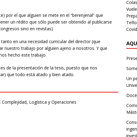
Colas
Vuel
te) por el que alguien se mete en el “berenjenal” que
Prep
tener un rédito que sólo puede ser obtenido al publicarse
Teflo
 congresos sino en revistas)
Covi
tanto en una necesidad curricular del director (que
AQU
ar nuestro trabajo por alguien ajeno a nosotros. Y que
os hecho este trabajo.
Prese
es de la presentación de la tesis, puesto que nos
Some
r) que todo está atado y bien atado.
Un pe
Unive
Doce
is Complejidad, Logística y Operaciones
Como 
Mást
Conse
ingen
inves