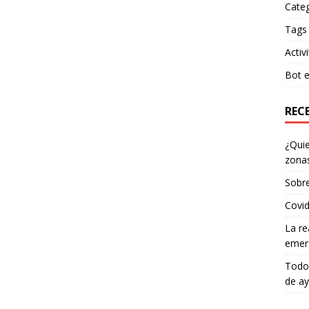
Categ
Tags
Activi
Bot e
REC
¿Quie
zonas
Sobr
Covid
La re
emer
Todo
de a