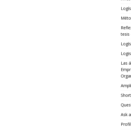
Logís
Métod
Refle
tesis
Logís
Logis
Las á
Empre
Organ
Ampli
Short
Ques
Ask a
Profi