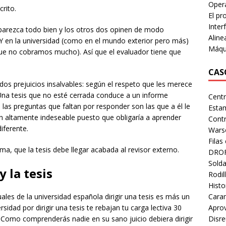
Opera
rito.
El pr
Inter
 parezca todo bien y los otros dos opinen de modo
Alin
. Y en la universidad (como en el mundo exterior pero más)
Máqu
que no cobramos mucho). Así que el evaluador tiene que
CAS
dos prejuicios insalvables: según el respeto que les merece
 Una tesis que no esté cerrada conduce a un informe
Centr
las preguntas que faltan por responder son las que a él le
Esta
ón altamente indeseable puesto que obligaría a aprender
Contr
iferente.
Wars
Fila
ema, que la tesis debe llegar acabada al revisor externo.
DROF
Solda
y la tesis
Rodil
Histo
es de la universidad española dirigir una tesis es más un
Cara
idad por dirigir una tesis te rebajan tu carga lectiva 30
Aprov
á. Como comprenderás nadie en su sano juicio debiera dirigir
Disr