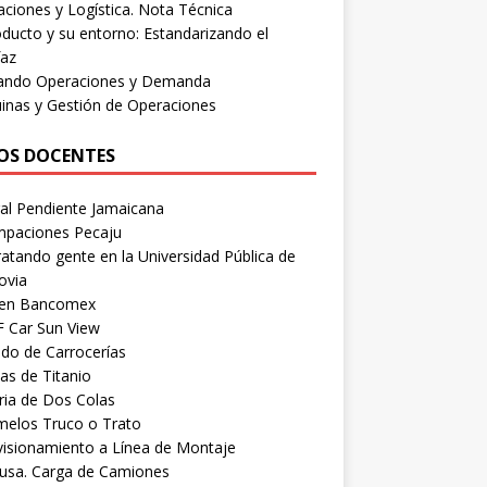
ciones y Logística. Nota Técnica
oducto y su entorno: Estandarizando el
faz
eando Operaciones y Demanda
inas y Gestión de Operaciones
OS DOCENTES
al Pendiente Jamaicana
mpaciones Pecaju
atando gente en la Universidad Pública de
ovia
s en Bancomex
 Car Sun View
do de Carrocerías
las de Titanio
ria de Dos Colas
melos Truco o Trato
isionamiento a Línea de Montaje
eusa. Carga de Camiones