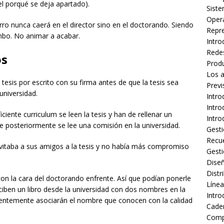
l porqué se deja apartado).
Siste
Oper
carro nunca caerá en el director sino en el doctorando. Siendo
Repre
umbo. No animar a acabar.
Intro
Redes
os
Produ
Los 
 tesis por escrito con su firma antes de que la tesis sea
Prev
universidad.
Intro
Intro
ciente curriculum se leen la tesis y han de rellenar un
Intro
 posteriormente se lee una comisión en la universidad.
Gest
Recue
 invitaba a sus amigos a la tesis y no había más compromiso
Gest
Dise
Distr
 con la cara del doctorando enfrente. Así que podían ponerle
Línea
eciben un libro desde la universidad con dos nombres en la
Intro
dentemente asociarán el nombre que conocen con la calidad
Caden
Compl