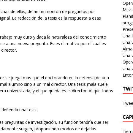
Oper
Mi vi
uchas de ellas, dejan un montón de preguntas por
Plani
inal. La redacción de la tesis es la respuesta a esas
prog
Prese
Una I
 trabajo muy duro y dada la naturaleza del conocimiento
Una v
ce a una nueva pregunta. Es es el motivo por el cual es
Alma
director.
Una v
Oper
Una v
Ento
ector se juega más que el doctorando en la defensa de una
 mal alumno sino a un mal director. Una tesis mala suele
TWI
a universitaria, y el que queda es el director. Al que todos
Tweet
 defienda una tesis.
CAP
as preguntas de investigación, su función tendría que ser
sariamente surgen, proponiendo modos de dejarlas
Tiem