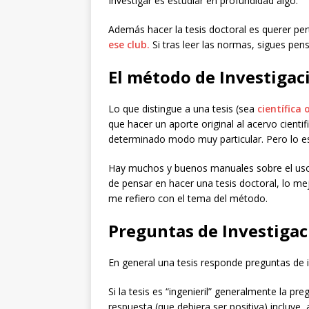
Investigar es estudiar en profundidad algo.
Además hacer la tesis doctoral es querer per
ese club.
Si tras leer las normas, sigues pen
El método de Investigac
Lo que distingue a una tesis (sea
científica 
que hacer un aporte original al acervo cientif
determinado modo muy particular. Pero lo escr
Hay muchos y buenos manuales sobre el uso d
de pensar en hacer una tesis doctoral, lo me
me refiero con el tema del método.
Preguntas de Investigac
En general una tesis responde preguntas de 
Si la tesis es “ingenieril” generalmente la p
respuesta (que debiera ser positiva) incluye